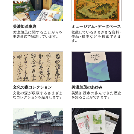
美濃加茂事典
ミュージアム・データベース
美濃加茂に関することがらを
収蔵しているさまざまな資料・
事典形式で解説しています。
作品・標本などを検索できま
す。
文化の森コレクション
美濃加茂のあゆみ
文化の森が収蔵するさまざま
美濃加茂市の歩んできた歴史
なコレクションを紹介します。
を知ることができます。