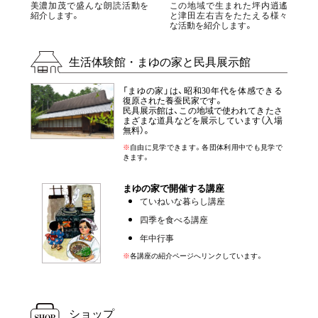
美濃加茂で盛んな朗読活動を
この地域で生まれた坪内逍遙
紹介します。
と津田左右吉をたたえる様々
な活動を紹介します。
生活体験館・まゆの家と
民具展示館
「まゆの家」は、昭和30年代を体感できる
復原された養蚕民家です。
民具展示館は、この地域で使われてきたさ
まざまな道具などを展示しています（入場
無料）。
※
自由に見学できます。各団体利用中でも見学で
きます。
まゆの家で開催する講座
ていねいな暮らし講座
四季を食べる講座
年中行事
※
各講座の紹介ページへリンクしています。
ショップ