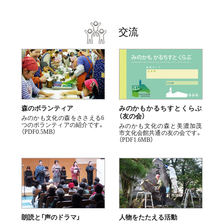
交流
森のボランティア
みのかもかるちすとくらぶ
（友の会）
みのかも文化の森をささえる6
つのボランティアの紹介です。
みのかも文化の森と美濃加茂
（PDF0.5MB）
市文化会館共通の友の会です。
（PDF1.6MB）
朗読と「声のドラマ」
人物をたたえる活動