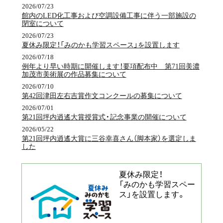
2026/07/23
館内のLED化工事および空調設備工事に伴う一部施設の
閉室について
2026/07/23
夏休み限定！「みのかも学習スペース」を設置します
2026/07/18
例年より早い時期に開催します！要項配布中 第71回美濃
加茂市美術展の作品募集について
2026/07/10
第42回津田左右吉賞作文コンクールの募集について
2026/07/01
第21回坪内逍遙大賞授賞式・記念事業の開催について
2026/05/22
第21回坪内逍遙大賞に三谷幸喜さん（脚本家）を選定しま
した
夏休み限定！
「みのかも学習スペー
ス」を設置します。