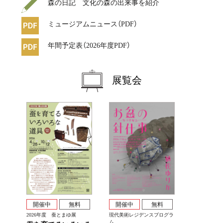
森の日記 文化の森の出来事を紹介
ミュージアムニュース（PDF）
年間予定表（2026年度PDF）
展覧会
開催中
無料
開催中
無料
現代美術レジデンスプログラ
2026年度 蚕とまゆ展
ム