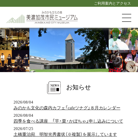
ご利用案内とアクセス
お知らせ
2026/08/04
みのかも文化の森内カフェ「cafeツナグ」８月カレンダー
2026/08/04
四季を食べる講座 「芋・栗・かぼちゃ」申し込みについて
2026/07/25
土橋重治宛 明智光秀書状（※複製）を展示しています