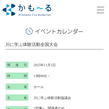
イベントカレンダー
川に学ぶ体験活動全国大会
2025年11月1日
開
催
日
13時00分 ~
時
間
ホール
会
場
川に学ぶ体験活動協議会
主
催
○対象○ 関係者のみ