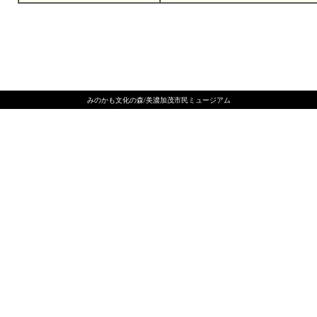
みのかも文化の森/美濃加茂市民ミュージアム