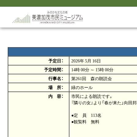
予定日：
2026年 5月 16日
予定時間：
14時 00分 ～ 15時 00分
行事名：
第261回 森の朗読会
場 所：
緑のホール
内 容：
市民による朗読です。
『隣りの女』より「春が来た」向田邦
●定 員 113名
●観覧料 無料