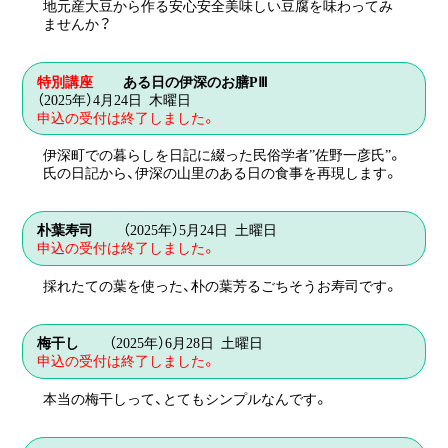
地元産大豆から作る安心安全美味しい豆腐を味わってみ
ませんか？
4月10日 木曜日 午前10時30分～午後1時30
日時
特別講座
ある日の伊深のお膳PⅢ
分
（2025年）4月24日 木曜日
申込の受付は終了しました。
講師
伝承料理の会
会場
生活体験館
伊深町での暮らしを日記に綴った民俗学者”佐野一彦氏”。
氏の日記から、伊深の山里のある日の食事を再現します。
参加料
500円
定員
15名
2025年3月11日 火曜日 午前10時30分～午後
日時
朴葉寿司
（2025年）5月24日 土曜日
1時30分
対象
一般
申込の受付は終了しました。
講師
伝承料理の会
持ち物
エプロン・三角巾
採れたての葉を使った、朴の葉芳るごちそうお寿司です。
会場
生活体験館
お申し込み期間は【3/11（火）～3/25（火）】で
す。
参加料
500円
5月24日 土曜日 午前10時30分～午後1時30
日時
梅干し
（2025年）6月28日 土曜日
分
申込の受付は終了しました。
定員
15名
WEBからのお申し込み
講師
伝承料理の会
申し込み方法
対象
一般
申込画面が表示されます（専用サイト）。
本当の梅干しって、とてもシンプルなんです。
会場
生活体験館
持ち物
エプロン・三角巾
ハガキ・ご来館によるお申し込み
参加料
500円
6月28日 土曜日 午前10時30分～午後1時30