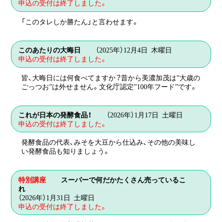
対象
一般
申込の受付は終了しました。
申し込み方法
申込画面が表示されます（専用サイト）。
講師
伝承料理の会
持ち物
エプロン・三角巾
「このタレしか勝たん」と言わせます。
会場
生活体験館
お申し込み期間は【8/5（火）～9/2（火）】です。
ハガキ・ご来館によるお申し込み
参加料
500円
11月6日 木曜日 午前10時30分～午後1時30
ご案内が表示されます。
日時
このあたりの大晦日
（2025年）12月4日 木曜日
WEBからのお申し込み
分
申込の受付は終了しました。
定員
15名
申し込み方法
申込画面が表示されます（専用サイト）。
講師
伝承料理の会
対象
一般
皆、大晦日には何食べてますか？昔から美濃加茂は”大歳の
会場
生活体験館
ごっつお”は外せません。文化庁認定”100年フード”です。
ハガキ・ご来館によるお申し込み
持ち物
エプロン・三角巾
参加料
500円
ご案内が表示されます。
お申し込み期間は【8月26日（火）～9月9日
12月4日 木曜日 午前10時30分～午後1時30
日時
これが日本の発酵食品！
（2026年）1月17日 土曜日
（火）】です。
定員
15名
分
申込の受付は終了しました。
対象
一般
講師
伝承料理の会
WEBからのお申し込み
発酵食品の代表、みそを大豆から仕込み、その他の美味し
申し込み方法
持ち物
エプロン・三角巾
会場
生活体験館
申込画面が表示されます（専用サイト）。
い発酵食品も知りましょう。
お申し込み期間は【9月23日（火・祝）～10月7
参加料
500円
日（火）】です。
ハガキ・ご来館によるお申し込み
2026年1月17日 土曜日 午前10時30分～午後
日時
特別講座
スーパーで何だかたくさん売っているこ
定員
15名
1時30分
ご案内が表示されます。
れ
WEBからのお申し込み
対象
一般
（2026年）1月31日 土曜日
講師
伝承料理の会
申し込み方法
申込画面が表示されます（専用サイト）。
申込の受付は終了しました。
持ち物
エプロン・三角巾
会場
生活体験館