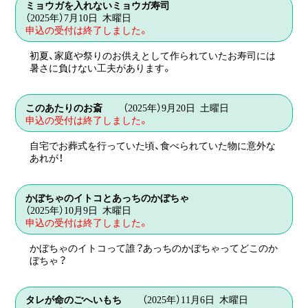
日時
ミョウガを入れないミョウガ寿司
お申し込み期間は【2025年3月11日（火）～4月
分
ご案内が表示されます。
（2025年）7月10日 木曜日
17日（木）】です。
定員
15名
延長しました。
申込の受付は終了しました。
講師
伝承料理の会
対象
一般
WEBからのお申し込み
会場
生活体験館
初夏、家庭や祭りのお供えとして作られていたお寿司には
申し込み方法
持ち物
エプロン・三角巾
申込画面が表示されます（専用サイト）。
暑さに負けない工夫があります。
参加料
500円
お申し込み期間は【4/8（火）～4/22（火）】で
す。
定員
15名
ハガキ・ご来館によるお申し込み
7月10日 木曜日 午前10時30分～午後1時30
日時
このあたりのお斎
（2025年）9月20日 土曜日
分
ご案内が表示されます。
対象
一般
申込の受付は終了しました。
WEBからのお申し込み
講師
伝承料理の会
申し込み方法
持ち物
エプロン・三角巾
申込画面が表示されます（専用サイト）。
自宅でお葬式を行っていた頃、食べられていた物に意外な
会場
生活体験館
あれが！
お申し込み期間は【5/13（火）～5/27（火）】で
す。
ハガキ・ご来館によるお申し込み
参加料
500円
9月20日 土曜日 午前10時30分～午後1時30
ご案内が表示されます。
日時
かぼちゃのイトコとあっちのかぼちゃ
定員
15名
WEBからのお申し込み
分
（2025年）10月9日 木曜日
申し込み方法
対象
一般
申込画面が表示されます（専用サイト）。
申込の受付は終了しました。
講師
伝承料理の会
持ち物
エプロン・三角巾
会場
生活体験館
かぼちゃのイトコって誰？あっちのかぼちゃってどこのか
ハガキ・ご来館によるお申し込み
ぼちゃ？
お申し込み期間は【5/27（火）～6/10（火）】で
参加料
500円
ご案内が表示されます。
す。
定員
15名
10月9日 木曜日 午前10時30分～午後1時30
日時
タレが命のごへいもち
（2025年）11月6日 木曜日
WEBからのお申し込み
分