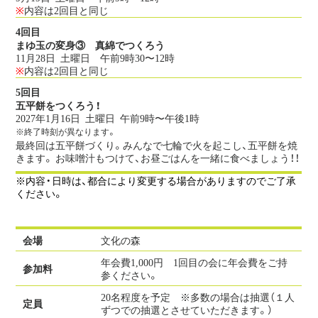
※
内容は2回目と同じ
4回目
まゆ玉の変身③ 真綿でつくろう
11月28日 土曜日
午前9時30〜12時
※
内容は2回目と同じ
5回目
五平餅をつくろう！
2027年1月16日 土曜日
午前9時〜午後1時
※終了時刻が異なります。
最終回は五平餅づくり。みんなで七輪で火を起こし、五平餅を焼
きます。 お味噌汁もつけて、お昼ごはんを一緒に食べましょう！！
※内容・日時は、都合により変更する場合がありますのでご了承
ください。
会場
文化の森
年会費1,000円 1回目の会に年会費をご持
参加料
参ください。
20名程度を予定 ※多数の場合は抽選（１人
定員
ずつでの抽選とさせていただきます。）