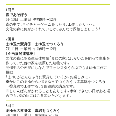
1回目
森であそぼう
6月13日 土曜日
午前9時〜12時
森の中で、ネイチャーゲームをしたり、工作したり・・・。
文化の森に何がかくれているか、みんなで探検しましょう！
2回目
まゆ玉の変身① まゆ玉でつくろう
7月11日 土曜日
午前9時〜12時
【企画展関連講座】
文化の森にある生活体験館「まゆの家」は、かいこを飼って生糸を
作っていた昔の家を復原した建物です。
開催中の企画展にちなんでフォレスタくらぶでもまゆ玉工作に
挑戦！
「まゆ」がどんなふうに変身していくか、お楽しみに♪
※かいこのまゆから、①まゆ玉でつくろう→②真綿をつくろう
→③真綿で工作する、３回連続の講座です。
※じゅんばんがかわることもあります。参加できない日がある場
合でも、次の回にはご参加いただけます。
3回目
まゆ玉の変身② 真綿をつくろう
9月19日 土曜日
午前9時〜12時