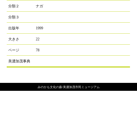
分類２
ナガ
分類３
出版年
1999
大きさ
22
ページ
78
美濃加茂事典
みのかも文化の森/美濃加茂市民ミュージアム