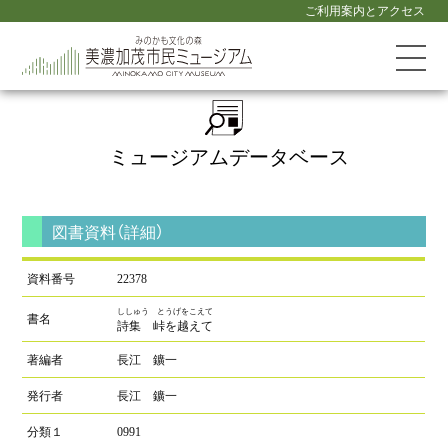
ご利用案内とアクセス
ミュージアム
データベース
図書資料（詳細）
資料番号
22378
ししゅう とうげをこえて
書名
詩集 峠を越えて
著編者
長江 鑛一
発行者
長江 鑛一
分類１
0991