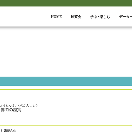
HOME
展覧会
学ぶ・楽しむ
データ
ス
ょうもんはいくのかんしょう
門俳句の鑑賞
人顕彰会