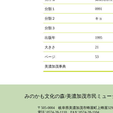
分類１
0991
分類２
キョ
分類３
出版年
1995
大きさ
21
ページ
53
美濃加茂事典
みのかも文化の森/美濃加茂市民ミュー
〒505-0004 岐阜県美濃加茂市蜂屋町上蜂屋3299
電話：0574-28-1110 FAX：0574-28-1104