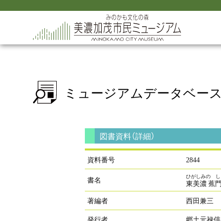
ミュージアム
データベー
図書資料（詳細）
資料番号
2844
ひがしみの し
書名
東美濃 蕉
著編者
西田兼三
発行者
郷土元禄俳