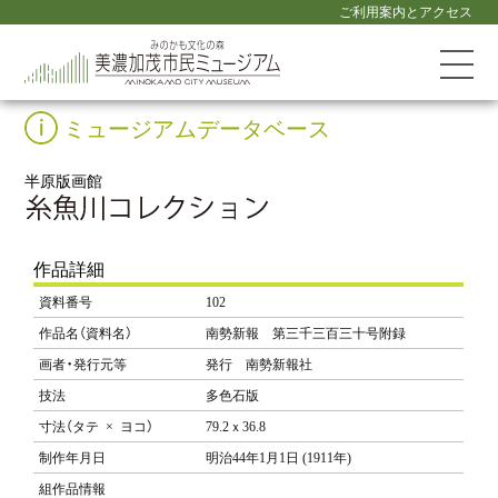
ご利用案内とアクセス
ミュージアムデータベース
半原版画館
作品詳細
資料番号
102
作品名（資料名）
南勢新報 第三千三百三十号附録
画者・発行元等
発行 南勢新報社
技法
多色石版
寸法（タテ × ヨコ）
79.2ｘ36.8
制作年月日
明治44年1月1日 (1911年)
組作品情報