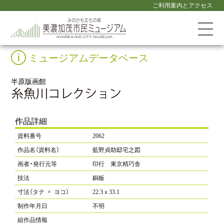
ご利用案内とアクセス
ミュージアムデータベース
半原版画館
作品詳細
資料番号
2062
作品名（資料名）
藍野貞助邸宅之図
画者・発行元等
印行 東京精巧舎
技法
銅板
寸法（タテ × ヨコ）
22.3ｘ33.1
制作年月日
不明
組作品情報