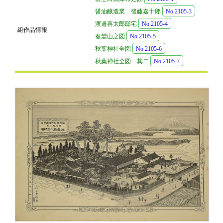
醤油醸造業 後藤嘉十郎
No.2105-3
渡邉喜太郎邸宅
No.2105-4
組作品情報
春埜山之図
No.2105-5
秋葉神社全図
No.2105-6
秋葉神社全図 其二
No.2105-7