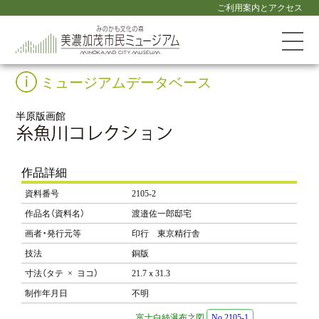
ご利用案内とアクセス
ミュージアムデータベース
半原版画館
作品詳細
資料番号
2105-2
作品名（資料名）
渡邉佐一郎邸宅
画者・発行元等
印行 東京精行舎
技法
銅版
寸法（タテ × ヨコ）
21.7ｘ31.3
制作年月日
不明
富士白絲瀑布之図
No.2105-1