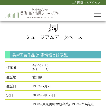
ご利用案内とアクセス
ミュージアム
データベース
美術工芸作品（作家情報と館蔵品）
みずのかずよし
作家名
水野 一好
生誕地
愛知県
生誕日
1907年 -月 -日
没日
2008年 4月 25日
1930年東京美術学校卒業。1933年帝展初出