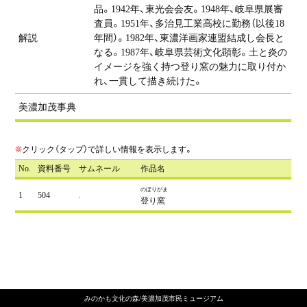
品。1942年、東光会会友。1948年、岐阜県展審
査員。1951年、多治見工業高校に勤務（以後18
解説
年間）。1982年、東濃洋画家連盟結成し会長と
なる。1987年、岐阜県芸術文化顕彰。土と炎の
イメージを強く持つ登り窯の魅力に取り付か
れ、一貫して描き続けた。
美濃加茂事典
❊
クリック（タップ）で詳しい情報を表示します。
No.
資料番号
サムネール
作品名
のぼりがま
504
登り窯
みのかも文化の森/美濃加茂市民ミュージアム