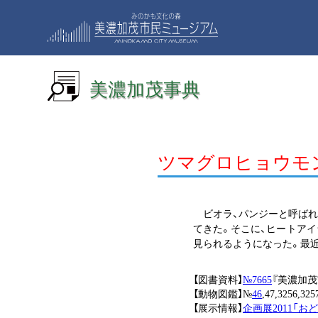
美濃加茂事典
ツマグロヒョウモ
ビオラ、パンジーと呼ばれ
てきた。そこに、ヒートア
見られるようになった。最
【図書資料】
№7665
『美濃加茂
【動物図鑑】№
46
,47,3256,325
【展示情報】
企画展2011「