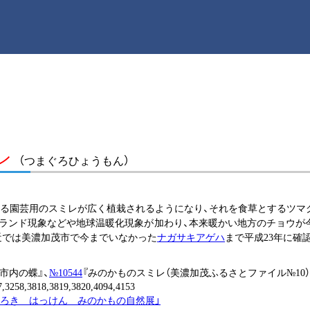
ン
（つまぐろひょうもん）
る園芸用のスミレが広く植栽されるようになり、それを食草とするツマ
イランド現象などや地球温暖化現象が加わり、本来暖かい地方のチョウが
近では美濃加茂市で今までいなかった
ナガサキアゲハ
まで平成23年に確
市内の蝶』、
№10544
『みのかものスミレ（美濃加茂ふるさとファイル№10）
7,3258,3818,3819,3820,4094,4153
おどろき はっけん みのかもの自然展」