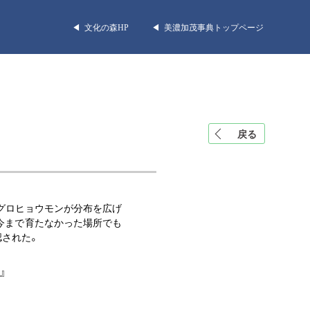
◀︎ 文化の森HP
◀︎ 美濃加茂事典トップページ
戻る
グロヒョウモンが分布を広げ
今まで育たなかった場所でも
認された。
』