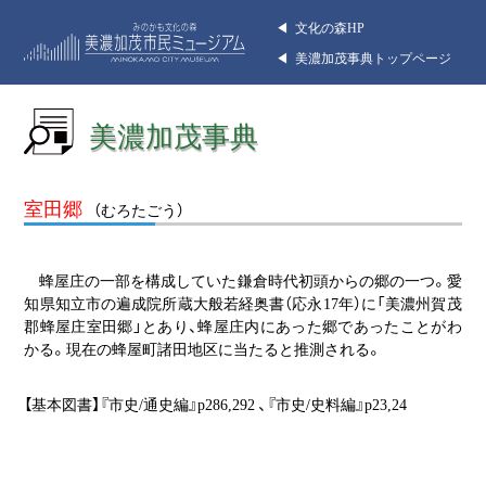
◀︎ 文化の森HP
◀︎ 美濃加茂事典トップページ
美濃加茂事典
室田郷
（むろたごう）
蜂屋庄の一部を構成していた鎌倉時代初頭からの郷の一つ。愛
知県知立市の遍成院所蔵大般若経奥書（応永17年）に「美濃州賀茂
郡蜂屋庄室田郷」とあり、蜂屋庄内にあった郷であったことがわ
かる。現在の蜂屋町諸田地区に当たると推測される。
【基本図書】『市史/通史編』p286,292 、『市史/史料編』p23,24