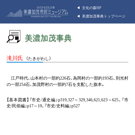
◀︎ 文化の森HP
◀︎ 美濃加茂事典トップページ
美濃加茂事典
滝川氏
（たきがわし）
江戸時代、山本村の一部約226石、為岡村の一部約193石、則光村
の一部254石、加茂野村の一部約7石を支配した旗本。
【基本図書】『市史/通史編』p319,327～329,346,621,623～625、『市
史/民俗編』p17～19、『市史/史料編』p527