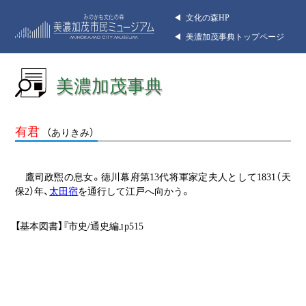
◀︎ 文化の森HP
◀︎ 美濃加茂事典トップページ
美濃加茂事典
有君
（ありきみ）
鷹司政煕の息女。徳川幕府第13代将軍家定夫人として1831（天
保2）年、
太田宿
を通行して江戸へ向かう。
【基本図書】『市史/通史編』p515