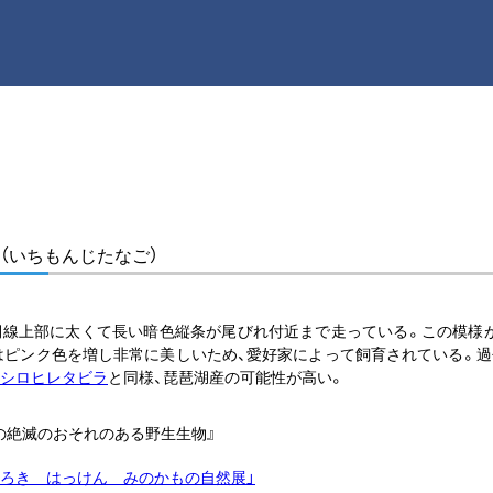
（いちもんじたなご）
線上部に太くて長い暗色縦条が尾びれ付近まで走っている。この模様
はピンク色を増し非常に美しいため、愛好家によって飼育されている。過
シロヒレタビラ
と同様、琵琶湖産の可能性が高い。
の絶滅のおそれのある野生生物』
おどろき はっけん みのかもの自然展」