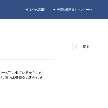
◀︎ 文化の森HP
◀︎ 美濃加茂事典トップページ
戻る
が一の字に似ているからこの
去、市内木曽川ダム湖からそ