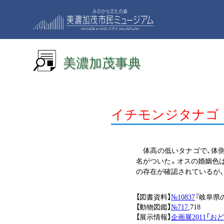
美濃加茂事典
イチモンジタナゴ
体高の低いタナゴで、体側
名がついた。オスの婚姻色
の存在が確認されているが、
【図書資料】
№10837
『岐阜県
【動物図鑑】
№717
,718
【展示情報】
企画展2011「