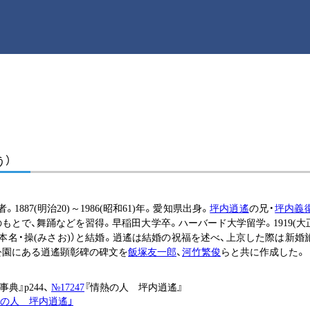
う）
887(明治20)～1986(昭和61)年。愛知県出身。
坪内逍遙
の兄・
坪内義
もとで、舞踊などを習得。早稲田大学卒。ハーバード大学留学。1919(大正
（本名・操(みさお)）と結婚。逍遙は結婚の祝福を述べ、上京した際は新
公園にある逍遙顕彰碑の碑文を
飯塚友一郎
、
河竹繁俊
らと共に作成した。
典』p244、
№17247
『情熱の人 坪内逍遙』
熱の人 坪内逍遙」