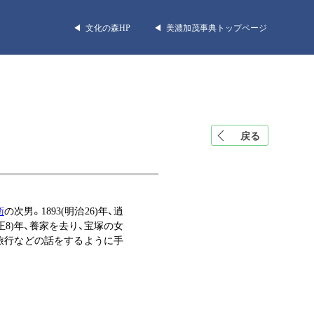
◀︎ 文化の森HP
◀︎ 美濃加茂事典トップページ
戻る
衛
の次男。1893(明治26)年、逍
8)年、養家を去り、宝塚の女
婚旅行などの話をするように手