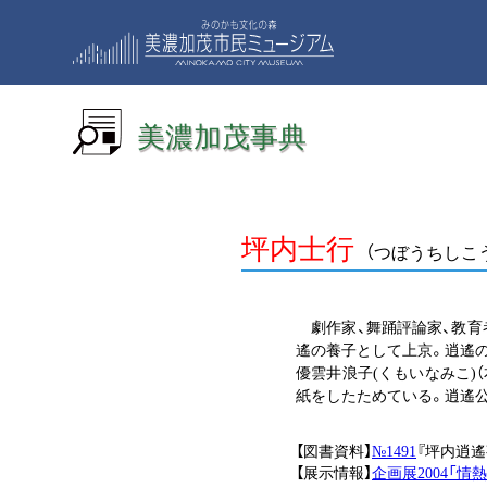
美濃加茂事典
坪内士行
（つぼうちしこ
劇作家、舞踊評論家、教育者。1
遙の養子として上京。逍遙の
優雲井浪子(くもいなみこ)
紙をしたためている。逍遙
【図書資料】
№1491
『坪内逍遙事
【展示情報】
企画展2004「情