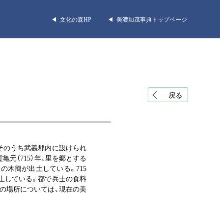
◀︎ 文化の森HP
◀︎ 美濃加茂事典トップページ
戻る
そのうち武義郡内に設けられ
元（715）年、里を郷とする
の木簡が出土している。715
出土している。都で兵士の食料
の場所については、現在の美