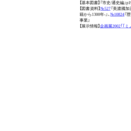
【基本図書】『市史/通史編』p19
【図書資料】
№527
『美濃國加
籍から1300年-』、
№10824
『
事業』
【展示情報】
企画展2002「｢