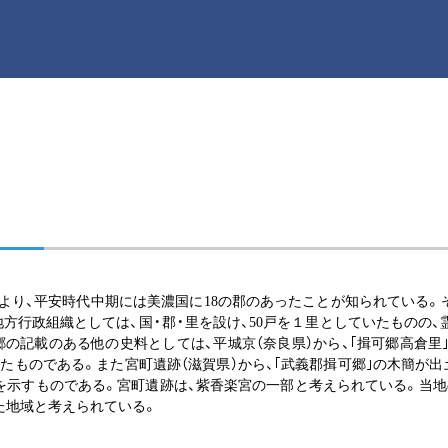
』より、平安時代中期には美濃国に18の郡のあったことが知られている。
方行政組織としては、国・郡・里を設け、50戸を１里としていたものの、霊亀
の記載のある他の史料としては、平城京（奈良県）から、｢揖可郷高倉里｣
れたものである。また宮町遺跡（滋賀県）から、｢武義郡揖可郷｣の木簡が
を示すものである。宮町遺跡は、紫香楽宮の一部と考えられている。当地
た地域と考えられている。