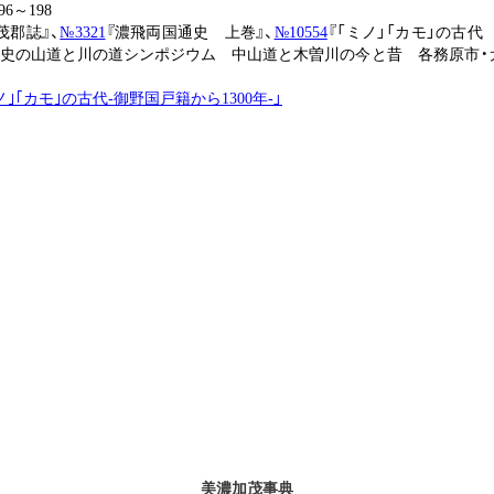
6～198
茂郡誌』、
№3321
『濃飛両国通史 上巻』、
№10554
『「ミノ」「カモ」の古代
歴史の山道と川の道シンポジウム 中山道と木曽川の今と昔 各務原市・
ミノ｣｢カモ｣の古代-御野国戸籍から1300年-」
美濃加茂事典