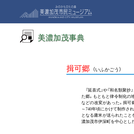
美濃加茂事典
揖可郷
（いふかごう）
『延喜式』や『和名類聚抄
た郷。もともと律令制化の地
などの改変があった。揖可郷
～740年頃にかけて制作さ
となる庸米が送られたこと
濃加茂市伊深町を中心とし