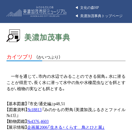
◀︎ 文化の森HP
◀︎ 美濃加茂事典トップページ
美濃加茂事典
カイツブリ
（かいつぶり）
一年を通じて、市内の水辺でみることのできる留鳥。水に潜る
ことが得意で、長く水に潜って水中の魚や水棲昆虫などを餌とす
るが、植物の実なども餌とする。
【基本図書】『市史/通史編』p48,51
【図書資料】
№18813
『みのかもの野鳥（美濃加茂ふるさとファイル
№13）』
【動物図鑑】
№4376
,
4603
【展示情報】
企画展2006「生きる・くらす 鳥とひと展」