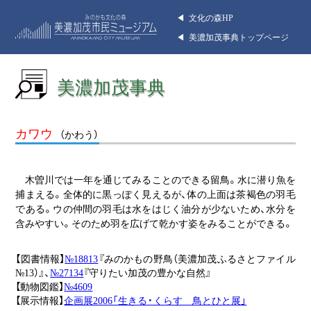
◀︎ 文化の森HP
◀︎ 美濃加茂事典トップページ
美濃加茂事典
カワウ
（かわう）
木曽川では一年を通じてみることのできる留鳥。水に潜り魚を
捕まえる。全体的に黒っぽく見えるが、体の上面は茶褐色の羽毛
である。ウの仲間の羽毛は水をはじく油分が少ないため、水分を
含みやすい。そのため羽を広げて乾かす姿をみることができる。
【図書情報】
№18813
『みのかもの野鳥（美濃加茂ふるさとファイル
№13）』、
№27134
『守りたい加茂の豊かな自然』
【動物図鑑】
№4609
【展示情報】
企画展2006「生きる・くらす 鳥とひと展」