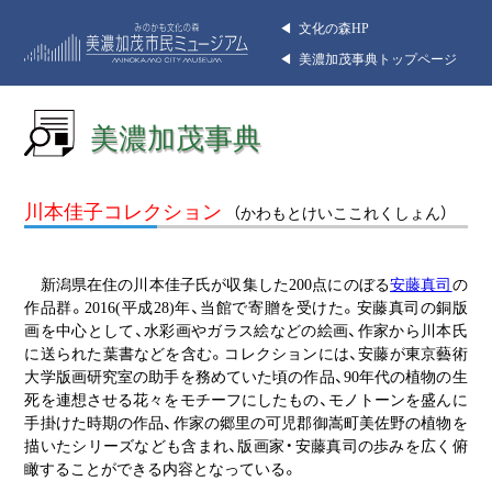
◀︎ 文化の森HP
◀︎ 美濃加茂事典トップページ
美濃加茂事典
川本佳子コレクション
（かわもとけいここれくしょん）
新潟県在住の川本佳子氏が収集した200点にのぼる
安藤真司
の
作品群。2016(平成28)年、当館で寄贈を受けた。安藤真司の銅版
画を中心として、水彩画やガラス絵などの絵画、作家から川本氏
に送られた葉書などを含む。コレクションには、安藤が東京藝術
大学版画研究室の助手を務めていた頃の作品、90年代の植物の生
死を連想させる花々をモチーフにしたもの、モノトーンを盛んに
手掛けた時期の作品、作家の郷里の可児郡御嵩町美佐野の植物を
描いたシリーズなども含まれ、版画家・安藤真司の歩みを広く俯
瞰することができる内容となっている。