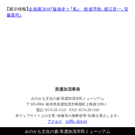
【展示情報】
企画展2018「版画史と「私」 舩坂芳助、堀江良一、安
藤真司」
美濃加茂事典
みのかも文化の森/美濃加茂市民ミュージアム
〒505-0004 岐阜県美濃加茂市蜂屋町上蜂屋3299-1
電話：0574-28-1110 FAX：0574-28-1104
本ウェブサイト上の文章・画像等の無断使用・転載を禁止します。
アクセス
お問い合わせ
みのかも文化の森/美濃加茂市民ミュージアム