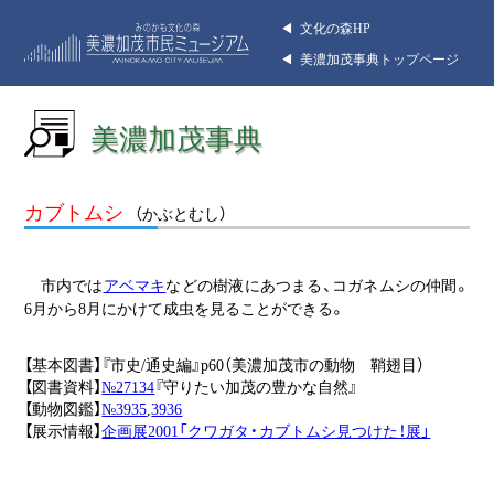
◀︎ 文化の森HP
◀︎ 美濃加茂事典トップページ
美濃加茂事典
カブトムシ
（かぶとむし）
市内では
アベマキ
などの樹液にあつまる、コガネムシの仲間。
6月から8月にかけて成虫を見ることができる。
【基本図書】『市史/通史編』p60（美濃加茂市の動物 鞘翅目）
【図書資料】
№27134
『守りたい加茂の豊かな自然』
【動物図鑑】
№3935
,
3936
【展示情報】
企画展2001「クワガタ・カブトムシ見つけた！展」