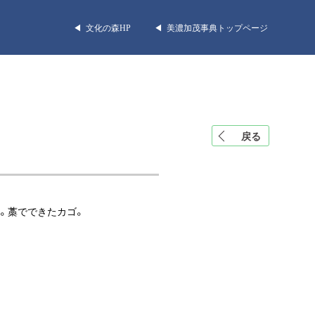
◀︎ 文化の森HP
◀︎ 美濃加茂事典トップページ
戻る
。藁でできたカゴ。