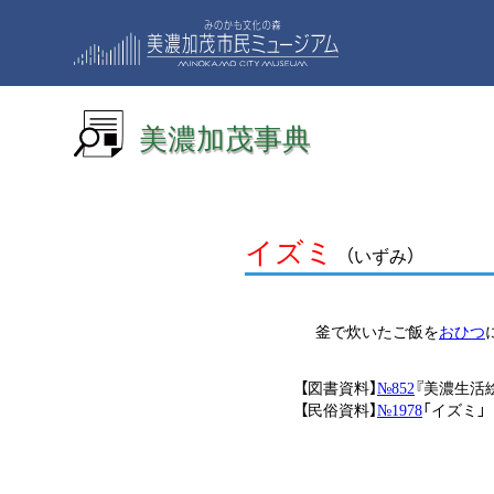
美濃加茂事典
イズミ
（いずみ）
釜で炊いたご飯を
おひつ
【図書資料】
№852
『美濃生活絵巻
【民俗資料】
№1978
「イズミ」