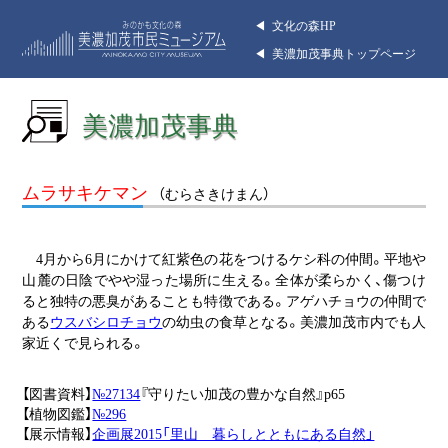
◀︎ 文化の森HP
◀︎ 美濃加茂事典トップページ
美濃加茂事典
ムラサキケマン
（むらさきけまん）
4月から6月にかけて紅紫色の花をつけるケシ科の仲間。平地や
山麓の日陰でやや湿った場所に生える。全体が柔らかく、傷つけ
ると独特の悪臭があることも特徴である。アゲハチョウの仲間で
ある
ウスバシロチョウ
の幼虫の食草となる。美濃加茂市内でも人
家近くで見られる。
【図書資料】
№27134
『守りたい加茂の豊かな自然』p65
【植物図鑑】
№296
【展示情報】
企画展2015「里山 暮らしとともにある自然」