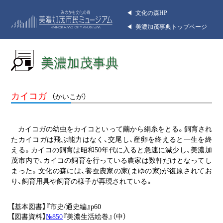
◀︎ 文化の森HP
◀︎ 美濃加茂事典トップページ
美濃加茂事典
カイコガ
（かいこが）
カイコガの幼虫をカイコといって繭から絹糸をとる。飼育され
たカイコガは飛ぶ能力はなく、交尾し、産卵を終えると一生を終
える。カイコの飼育は昭和50年代に入ると急速に減少し、美濃加
茂市内で、カイコの飼育を行っている農家は数軒だけとなってし
まった。文化の森には、養蚕農家の家(まゆの家)が復原されてお
り、飼育用具や飼育の様子が再現されている。
【基本図書】『市史/通史編』p60
【図書資料】
№850
『美濃生活絵巻』（中）