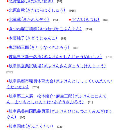
北野遺跡（きたのいせき）
[95]
北原白秋（きたはらはくしゅう）
[916]
北蓮蔵（きたれんぞう）
キツネ（きつね）
[461]
[89]
きつね塚古墳群（きつねづかこふんぐん）
[336]
木藤純子（きどうじゅんこ）
[88]
鬼頭鍋三郎（きとうなべさぶろう）
[87]
岐阜県下新十名所（ぎふけんかしんじゅうめいしょ）
[619]
岐阜県蚕業試験場（ぎふけんさんぎょうしけんじょう）
[232]
岐阜県都市職員体育大会（ぎふけんとししょくいんたいい
くたいかい）
[755]
岐阜縣二人展 松本竣介・麻生三郎（ぎふけんににんて
ん まつもとしゅんすけ・あそうさぶろう）
[91]
岐阜県美術国民義勇軍（ぎふけんびじゅつこくみんぎゆう
ぐん）
[90]
岐阜国体（ぎふこくたい）
[739]