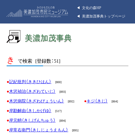
◀︎ 文化の森HP
◀︎ 美濃加茂事典トップページ
美濃加茂事典
き
で検索
[登録数：51]
記紀批判（ききひはん）
[800]
木沢禎治（きざわていじ）
[893]
木沢病院（きざわびょういん）
キジ（きじ）
[892]
[864]
岸勘解由（きしかげゆ）
[517]
岸元輈（きしげんちゅう）
[894]
岸常右衛門（きしじょうえもん）
[895]