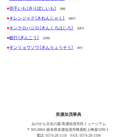
切干いも（きりぼしいも）
[96]
キレンジャク（きれんじゃく）
[907]
キンクロハジロ（きんくろはじろ）
[587]
銀行（ぎんこう）
[239]
ギンリョウソウ（ぎんりょうそう）
[97]
美濃加茂事典
みのかも文化の森/美濃加茂市民ミュージアム
〒505-0004 岐阜県美濃加茂市蜂屋町上蜂屋3299-1
電話：0574-28-1110 FAX：0574-28-1104