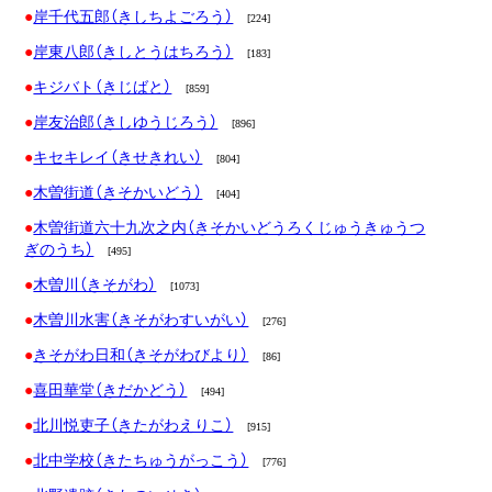
岸千代五郎（きしちよごろう）
[224]
岸東八郎（きしとうはちろう）
[183]
キジバト（きじばと）
[859]
岸友治郎（きしゆうじろう）
[896]
キセキレイ（きせきれい）
[804]
木曽街道（きそかいどう）
[404]
木曽街道六十九次之内（きそかいどうろくじゅうきゅうつ
ぎのうち）
[495]
木曽川（きそがわ）
[1073]
木曽川水害（きそがわすいがい）
[276]
きそがわ日和（きそがわびより）
[86]
喜田華堂（きだかどう）
[494]
北川悦吏子（きたがわえりこ）
[915]
北中学校（きたちゅうがっこう）
[776]