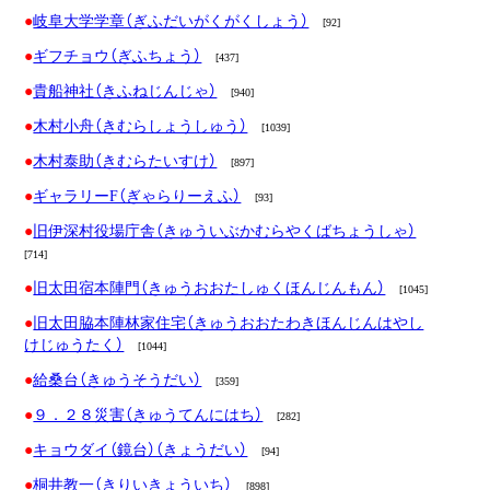
岐阜大学学章（ぎふだいがくがくしょう）
[92]
ギフチョウ（ぎふちょう）
[437]
貴船神社（きふねじんじゃ）
[940]
木村小舟（きむらしょうしゅう）
[1039]
木村泰助（きむらたいすけ）
[897]
ギャラリーF（ぎゃらりーえふ）
[93]
旧伊深村役場庁舎（きゅういぶかむらやくばちょうしゃ）
[714]
旧太田宿本陣門（きゅうおおたしゅくほんじんもん）
[1045]
旧太田脇本陣林家住宅（きゅうおおたわきほんじんはやし
けじゅうたく）
[1044]
給桑台（きゅうそうだい）
[359]
９．２８災害（きゅうてんにはち）
[282]
キョウダイ（鏡台）（きょうだい）
[94]
桐井教一（きりいきょういち）
[898]