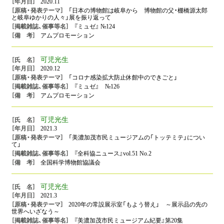
2020.11
「日本の博物館は岐阜から 博物館の父・棚橋源太郎
と岐阜ゆかりの人々」展を振り返って
『ミュゼ』 №124
アムプロモーション
可児光生
2020.12
「コロナ感染拡大防止休館中のできごと」
『ミュゼ』 №126
アムプロモーション
可児光生
2021.3
「美濃加茂市民ミュージアムの「トッテミテ」につい
て」
『全科協ニュース』vol.51 No.2
全国科学博物館協議会
可児光生
2021.3
2020年の常設展示室「もよう替え」 ～展示品の先の
世界へいざなう～
『美濃加茂市民ミュージアム紀要』第20集