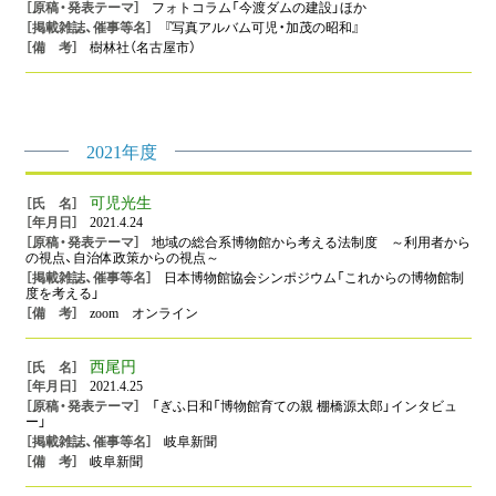
フォトコラム「今渡ダムの建設」ほか
『写真アルバム可児・加茂の昭和』
樹林社（名古屋市）
2021年度
可児光生
2021.4.24
地域の総合系博物館から考える法制度 ～利用者から
の視点、自治体政策からの視点～
日本博物館協会シンポジウム「これからの博物館制
度を考える」
zoom オンライン
西尾円
2021.4.25
「ぎふ日和「博物館育ての親 棚橋源太郎」インタビュ
ー」
岐阜新聞
岐阜新聞