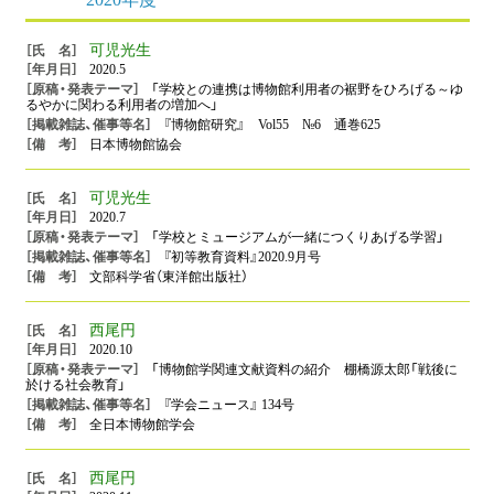
可児光生
2020.5
「学校との連携は博物館利用者の裾野をひろげる～ゆ
るやかに関わる利用者の増加へ」
『博物館研究』 Vol55 №6 通巻625
日本博物館協会
可児光生
2020.7
「学校とミュージアムが一緒につくりあげる学習」
『初等教育資料』2020.9月号
文部科学省（東洋館出版社）
西尾円
2020.10
「博物館学関連文献資料の紹介 棚橋源太郎「戦後に
於ける社会教育」
『学会ニュース』 134号
全日本博物館学会
西尾円