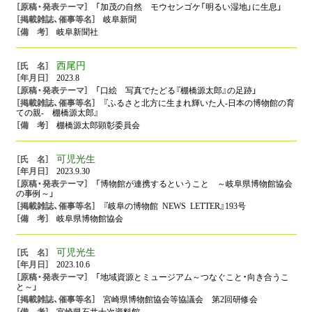
「加茂の自然 モウセンゴケ「明るい湿地」に生息」
岐阜新聞
岐阜新聞社
西尾円
2023.8
「口絵 写真でたどる『棚橋源太郎』の足跡」
『ふるさと北方に生まれ輝いた人-日本の博物館の育
ての親- 棚橋源太郎』
棚橋源太郎顕彰委員会
可児光生
2023.9.30
「博物館が連携するということ ～岐阜県博物館協会
の事例～」
『岐阜の博物館 NEWS LETTER』193号
岐阜県博物館協会
可児光生
2023.10.6
「地域資源とミュージアム～つなぐこと・向き合うこ
と～」
宮崎県博物館協会等協議会 第2回研修会
宮崎県石井十次資料館