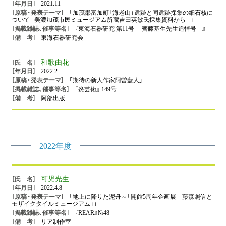
2021.11
「加茂郡富加町「海老山」遺跡と同遺跡採集の細石核に
ついて─美濃加茂市民ミュージアム所蔵吉田英敏氏採集資料から─」
『東海石器研究 第11号 －齊藤基生先生追悼号－』
東海石器研究会
和歌由花
2022.2
「期待の新人作家阿曽藍人」
『炎芸術』 149号
阿部出版
2022年度
可児光生
2022.4.8
「地上に降りた泥舟～「開館5周年企画展 藤森照信と
モザイクタイルミュージアム」」
『REAR』№48
リア制作室