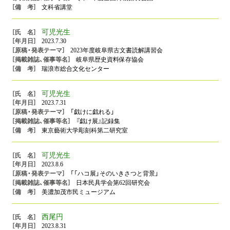
文科省講堂
可児光生
2023.7.30
2023年度岐阜県古文書読解講習会
岐阜県歴史資料保存協会
瑞浪市総合文化センター
可児光生
2023.7.31
「戯けに戯れる」
『戯け展』記録集
東京藝術大学彫刻科第二研究室
可児光生
2023.8.6
「「ハコ展」そのいきさつと背景」
日本民具学会第62回研究会
美濃加茂市民ミュージアム
西尾円
2023.8.31