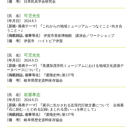
日本民具学会研究会
可児光生
2024.8.3
「これからの地域ミュージアム～つなぐこと・向き合
うこと～」
伊賀市美術博物館 講演会／ワークショップ
伊賀市 ハイトピア伊賀
可児光生
2024.9.25
「美濃加茂市民ミュージアムにおける地域文化資源デ
ータベースについて」
『濃飛史艸』第137号
岐阜県歴史資料保存協会
岩屋孝志
2024.9.25
「展示に生かされる近現代行政文書について 企画展
「石に刻む―とどめる記録、まじわる思い―」を例として」
『濃飛史艸』第137号
岐阜県歴史資料保存協会