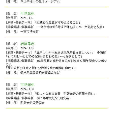
本庄早稲田の杜ミュージアム
可児光生
2024.11.4
「地域文化資源を守り伝えること」
一宮市博物館「尾張平野を語る28 文化財と災害」
一宮市博物館
岩屋孝志
2024.11.16
「展示に生かされる近現代行政文書について 企画展
「石に刻む―とどめる記録、まじわる思い―」を例として」
岐阜県歴史資料保存協会創立５０周年記念シンポジ
ウム
「歴史資料の保存と新たな地域文化の創造に向けて」
岐阜県歴史資料保存協会など
可児光生
2024.11.30
「楽しくなる古文書 明智光秀の直筆を読む」
第7回明智光秀公研究会
明智光秀公研究会