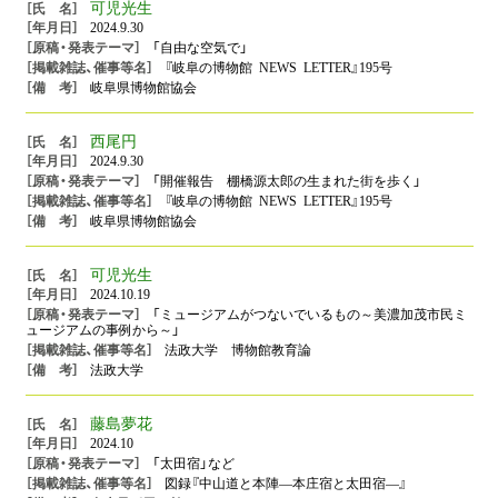
可児光生
2024.9.30
「自由な空気で」
『岐阜の博物館 NEWS LETTER』195号
岐阜県博物館協会
西尾円
2024.9.30
「開催報告 棚橋源太郎の生まれた街を歩く」
『岐阜の博物館 NEWS LETTER』195号
岐阜県博物館協会
可児光生
2024.10.19
「ミュージアムがつないでいるもの～美濃加茂市民ミ
ュージアムの事例から～」
法政大学 博物館教育論
法政大学
藤島夢花
2024.10
「太田宿」など
図録『中山道と本陣―本庄宿と太田宿―』