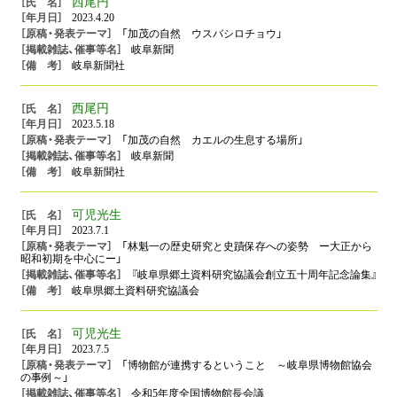
西尾円
2023.4.20
「加茂の自然 ウスバシロチョウ」
岐阜新聞
岐阜新聞社
西尾円
2023.5.18
「加茂の自然 カエルの生息する場所」
岐阜新聞
岐阜新聞社
可児光生
2023.7.1
「林魁一の歴史研究と史蹟保存への姿勢 ー大正から
昭和初期を中心にー」
『岐阜県郷土資料研究協議会創立五十周年記念論集』
岐阜県郷土資料研究協議会
可児光生
2023.7.5
「博物館が連携するということ ～岐阜県博物館協会
の事例～」
令和5年度全国博物館長会議