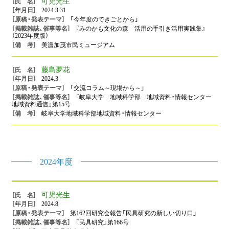
可児光生
2024.3.31
「今年度のできごとから」
『みのかも文化の森 活用の手引き活用実践集』
（2023年度版）
美濃加茂市民ミュージアム
藤島夢花
2024.3
「交流コラム～現場から～」
『岐阜大学 地域科学部 地域資料・情報センター
地域資料通信』第15号
岐阜大学地域科学部地域資料・情報センター
2024年度
可児光生
2024.8
第162回研究会報告「民具研究の新しい切り口」
『民具研究』第166号