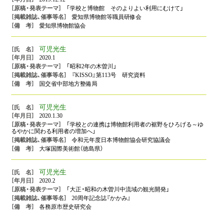
「学校と博物館 そのよりよい利用にむけて」
愛知県博物館等職員研修会
愛知県博物館協会
可児光生
2020.1
「昭和2年の木曽川」
『KISSO』第113号 研究資料
国交省中部地方整備局
可児光生
2020.1.30
「学校との連携は博物館利用者の裾野をひろげる～ゆ
るやかに関わる利用者の増加へ」
令和元年度日本博物館協会研究協議会
大塚国際美術館（徳島県）
可児光生
2020.2
「大正・昭和の木曽川中流域の観光開発」
20周年記念誌『かかみ』
各務原市歴史研究会