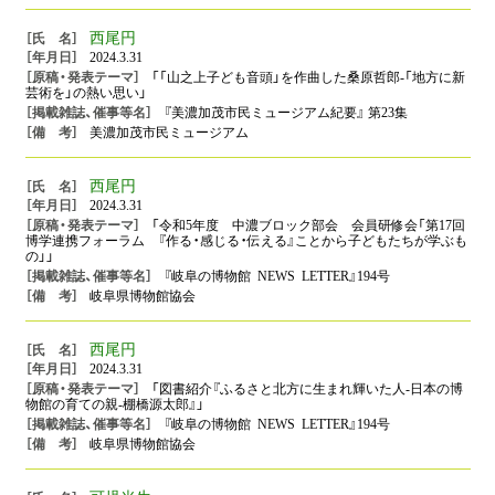
西尾円
2024.3.31
「「山之上子ども音頭」を作曲した桑原哲郎‐「地方に新
芸術を」の熱い思い」
『美濃加茂市民ミュージアム紀要』 第23集
美濃加茂市民ミュージアム
西尾円
2024.3.31
「令和5年度 中濃ブロック部会 会員研修会「第17回
博学連携フォーラム 『作る・感じる・伝える』ことから子どもたちが学ぶも
の」」
『岐阜の博物館 NEWS LETTER』194号
岐阜県博物館協会
西尾円
2024.3.31
「図書紹介『ふるさと北方に生まれ輝いた人‐日本の博
物館の育ての親‐棚橋源太郎』」
『岐阜の博物館 NEWS LETTER』194号
岐阜県博物館協会