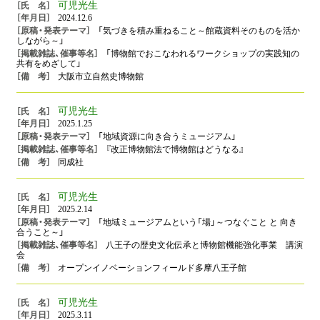
可児光生
2024.12.6
「気づきを積み重ねること～館蔵資料そのものを活か
しながら～」
「博物館でおこなわれるワークショップの実践知の
共有をめざして」
大阪市立自然史博物館
可児光生
2025.1.25
「地域資源に向き合うミュージアム」
『改正博物館法で博物館はどうなる』
同成社
可児光生
2025.2.14
「地域ミュージアムという「場」～つなぐこと と 向き
合うこと～」
八王子の歴史文化伝承と博物館機能強化事業 講演
会
オープンイノベーションフィールド多摩八王子館
可児光生
2025.3.11