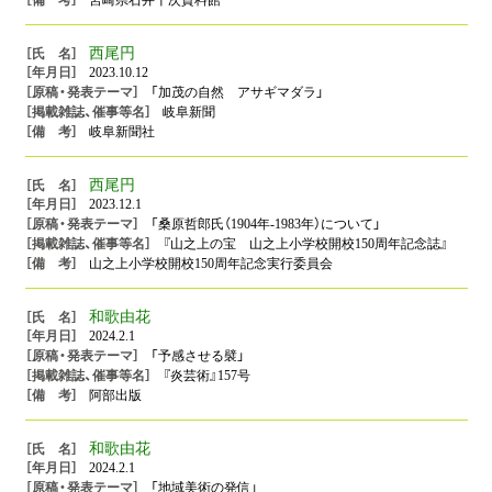
西尾円
2023.10.12
「加茂の自然 アサギマダラ」
岐阜新聞
岐阜新聞社
西尾円
2023.12.1
「桑原哲郎氏（1904年-1983年）について」
『山之上の宝 山之上小学校開校150周年記念誌』
山之上小学校開校150周年記念実行委員会
和歌由花
2024.2.1
「予感させる襞」
『炎芸術』157号
阿部出版
和歌由花
2024.2.1
「地域美術の発信」