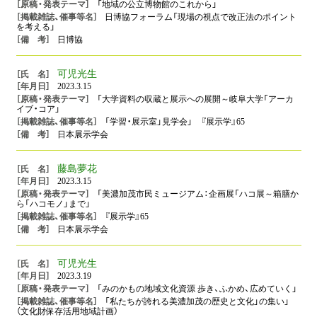
「地域の公立博物館のこれから」
日博協フォーラム「現場の視点で改正法のポイント
を考える」
日博協
可児光生
2023.3.15
「大学資料の収蔵と展示への展開～岐阜大学「アーカ
イブ・コア」
「学習・展示室」見学会」 『展示学』65
日本展示学会
藤島夢花
2023.3.15
「美濃加茂市民ミュージアム：企画展「ハコ展～箱膳か
ら「ハコモノ」まで」
『展示学』65
日本展示学会
可児光生
2023.3.19
「みのかもの地域文化資源 歩き、ふかめ、広めていく」
「私たちが誇れる美濃加茂の歴史と文化」の集い」
（文化財保存活用地域計画）