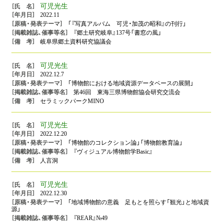
可児光生
2022.11
「『写真アルバム 可児・加茂の昭和』の刊行」
『郷土研究岐阜』137号「書窓の風」
岐阜県郷土資料研究協議会
可児光生
2022.12.7
「博物館における地域資源データベースの展開」
第46回 東海三県博物館協会研究交流会
セラミックパークMINO
可児光生
2022.12.20
「博物館のコレクション論」「博物館教育論」
『ヴィジュアル博物館学Basic』
人言洞
可児光生
2022.12.30
「地域博物館の意義 足もとを照らす「観光」と地域資
源」
『REAR』№49