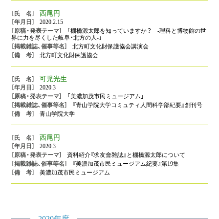
西尾円
2020.2.15
「棚橋源太郎を知っていますか？ -理科と博物館の世
界に力を尽くした岐阜・北方の人-」
北方町文化財保護協会講演会
北方町文化財保護協会
可児光生
2020.3
「美濃加茂市民ミュージアム」
『青山学院大学コミュティ人間科学部紀要』創刊号
青山学院大学
西尾円
2020.3
資料紹介『求友會雜誌』と棚橋源太郎について
『美濃加茂市民ミュージアム紀要』第19集
美濃加茂市民ミュージアム
2020年度