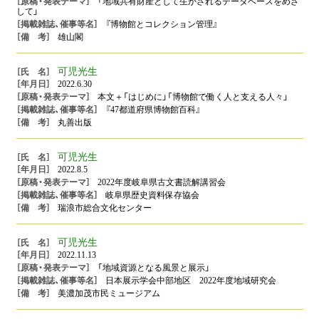
「地域共有財産として生かされるデータベースをめざ
して」
『博物館とコレクション管理』
雄山閣
可児光生
2022.6.30
本文＋「はじめに」「博物館で働く人と支える人々」
『47都道府県博物館百科』
丸善出版
可児光生
2022.8.5
2022年度岐阜県古文書読解講習会
岐阜県歴史資料保存協会
瑞浪市総合文化センター
可児光生
2022.11.13
「地域資源となる風景と展示」
日本展示学会中部地区 2022年度地域研究会
美濃加茂市民ミュージアム