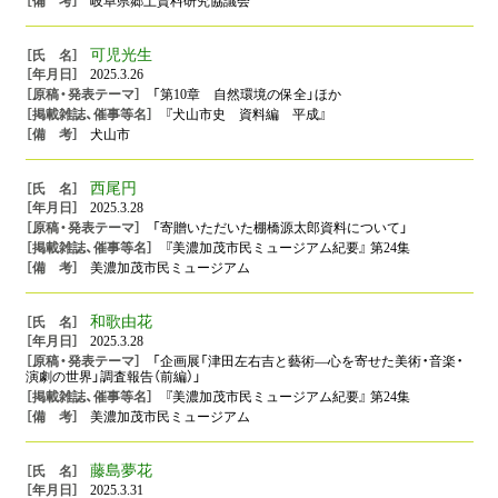
岐阜県郷土資料研究協議会
可児光生
2025.3.26
「第10章 自然環境の保全」ほか
『犬山市史 資料編 平成』
犬山市
西尾円
2025.3.28
「寄贈いただいた棚橋源太郎資料について」
『美濃加茂市民ミュージアム紀要』 第24集
美濃加茂市民ミュージアム
和歌由花
2025.3.28
「企画展「津田左右吉と藝術―心を寄せた美術・音楽・
演劇の世界」調査報告（前編）」
『美濃加茂市民ミュージアム紀要』 第24集
美濃加茂市民ミュージアム
藤島夢花
2025.3.31