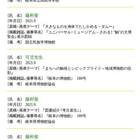
岐阜県立関高等学校
藤村俊
2021.9
「大きなものを身体でたしかめる－ダムー」
「ユニバーサル・ミュージアム－さわる！ ”触”の大博
覧会」展示図録
国立民族学博物館
可児光生
2021.9
「まちへの触発とシビックプライド～地域博物館の役
割」
『岐阜の博物館』 189号
岐阜県博物館協会
藤村俊
2021.9
「図書紹介『考古基生』」
『岐阜の博物館』 189号
岐阜県博物館協会
藤村俊