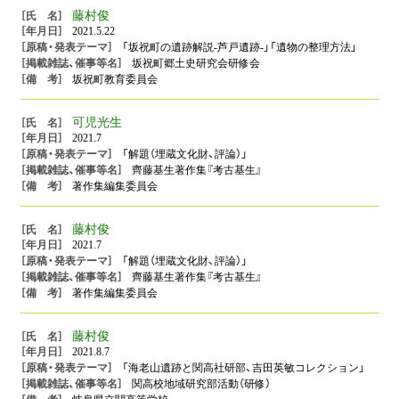
藤村俊
2021.5.22
「坂祝町の遺跡解説-芦戸遺跡-」「遺物の整理方法」
坂祝町郷土史研究会研修会
坂祝町教育委員会
可児光生
2021.7
「解題（埋蔵文化財、評論）」
齊藤基生著作集『考古基生』
著作集編集委員会
藤村俊
2021.7
「解題（埋蔵文化財、評論）」
齊藤基生著作集『考古基生』
著作集編集委員会
藤村俊
2021.8.7
「海老山遺跡と関高社研部、吉田英敏コレクション」
関高校地域研究部活動（研修）