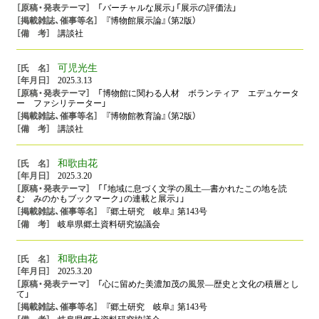
「バーチャルな展示」「展示の評価法」
『博物館展示論』（第2版）
講談社
可児光生
2025.3.13
「博物館に関わる人材 ボランティア エデュケータ
ー ファシリテーター」
『博物館教育論』（第2版）
講談社
和歌由花
2025.3.20
「「地域に息づく文学の風土―書かれたこの地を読
む みのかもブックマーク」の連載と展示」」
『郷土研究 岐阜』 第143号
岐阜県郷土資料研究協議会
和歌由花
2025.3.20
「心に留めた美濃加茂の風景―歴史と文化の積層とし
て」
『郷土研究 岐阜』 第143号