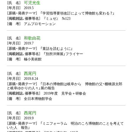
可児光生
2019.5
「学習指導要領改訂によって博物館も変わる？」
『ミュゼ』 №123
アムプロモーション
和歌由花
2019.7
「童話を読むように」
「別所洋輝展」フライヤー
極小美術館
西尾円
2019.8.24
「日本の博物館は岐阜から 博物館の父・棚橋源太郎
と岐阜ゆかりの人々」展の報告
2019年度 見学会＋研修会
全日本博物館学会
西尾円
2019.9
「ミニフォーラム 明治のころ博物館のことを考えて
いた人 報告」