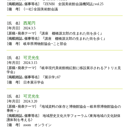
『ZENBI 全国美術館会議機関誌』vol.25
（一社）全国美術館会議
西尾円
2024.3.5
「講座 棚橋源太郎の生まれた街を歩く」
「講座 棚橋源太郎の生まれた街を歩く」
岐阜県博物館協会・こと部会
可児光生
2024.3.15
「岐阜現代美術館桃紅館に移設展示されるアトリエ見
学会」
『展示学』67
日本展示学会
可児光生
2024.3.20
「地域資料の保存と博物館協会～岐阜県博物館協会の
事例～」
地域歴史文化大学フォーラム〈東海地域の文化財保
護体制を考える〉
zoom オンライン