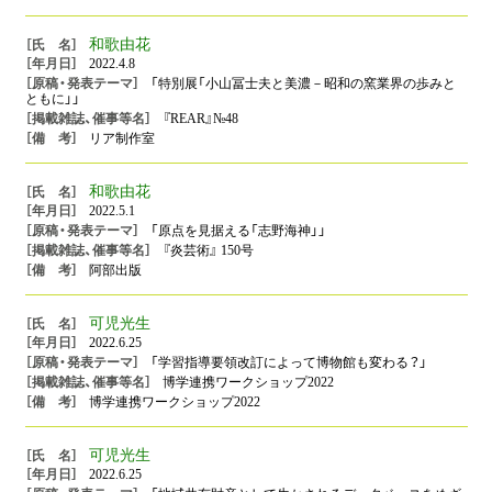
和歌由花
2022.4.8
「特別展「小山冨士夫と美濃－昭和の窯業界の歩みと
ともに」」
『REAR』№48
リア制作室
和歌由花
2022.5.1
「原点を見据える「志野海神」」
『炎芸術』 150号
阿部出版
可児光生
2022.6.25
「学習指導要領改訂によって博物館も変わる？」
博学連携ワークショップ2022
博学連携ワークショップ2022
可児光生
2022.6.25