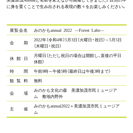
に身を置くことで生み出される表現の数々をお楽しみください。
展
覧
会
名
みのかもannual 2022
—Forest Labo—
2022年（令和4年）5月3日（火曜日・祝日）～5月5日
会
期
（木曜日・祝日）
月曜日（ただし祝日の場合は開館し、直後の平日
休
館
日
休館）
時
間
午前9時～午後5時（最終日は午後3時まで）
観
覧
料
無料
みのかも文化の森 美濃加茂市民ミュージア
会
場
ム 敷地内野外
みのかもannual2022＋美濃加茂市民ミュージア
主
催
ム