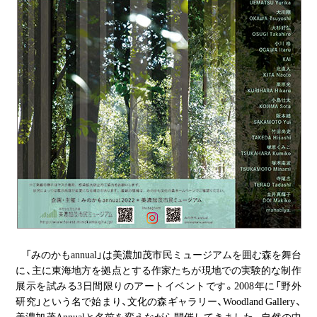
「みのかもannual」は美濃加茂市民ミュージアムを囲む森を舞台
に、主に東海地方を拠点とする作家たちが現地での実験的な制作
展示を試みる3日間限りのアートイベントです。2008年に「野外
研究」という名で始まり、文化の森ギャラリー、Woodland Gallery、
美濃加茂Annualと名前を変えながら開催してきました。自然の中