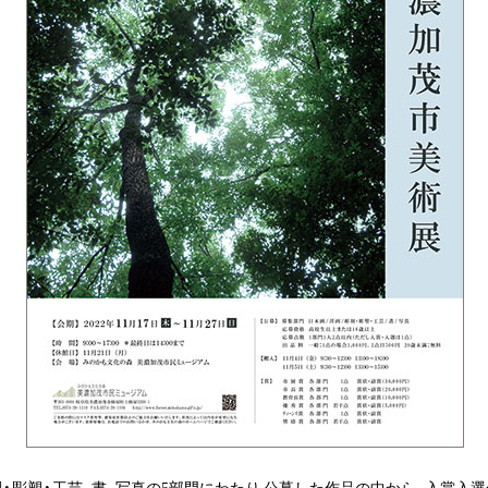
・彫塑・工芸、書、写真の5部門にわたり 公募した作品の中から、入賞入