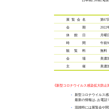
展
覧
会
名
第6
会
期
202
休
館
日
月曜
時
間
午前
観
覧
料
無料
会
場
美濃
主
催
美濃
《新型コロナウイルス感染拡大防止
新型コロナウイルス感
最新の情報は、お電話
混雑時には展覧会や関