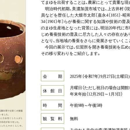
てまゆを出荷することは、農家にとって貴重な現
明治時代初期、美濃加茂市域では、上古井村（現
員などを歴任した大畑市太郎〔嘉永4（1851）-昭和
34（1901）年〕らが養蚕に関する知識や技術
のまゆ生産地となった背景には、明治20年代に
じめ養蚕技術の普及に尽力した人々の存在があ
となり、当地域の養蚕をさらに発展させていくこ
今回の展示では、伝習所を開き養蚕技術を広め
その移り変わりをご紹介します。
会
期
2025年（令和7年）9月27日(土曜日
月曜日（ただし祝日の場合は開館
休
館
日
年末年始（12月29日～1月3日）
時
間
午前9時～午後5時
観
覧
料
無料
みのかも文化の森/美濃加茂市民