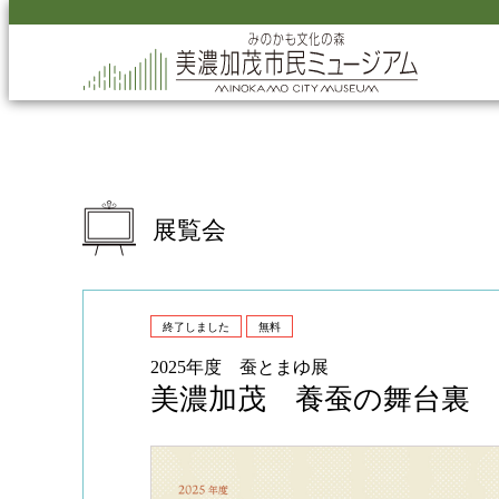
展覧会
終了しました
無
料
2025年度 蚕とまゆ展
美濃加茂 養蚕の舞台裏