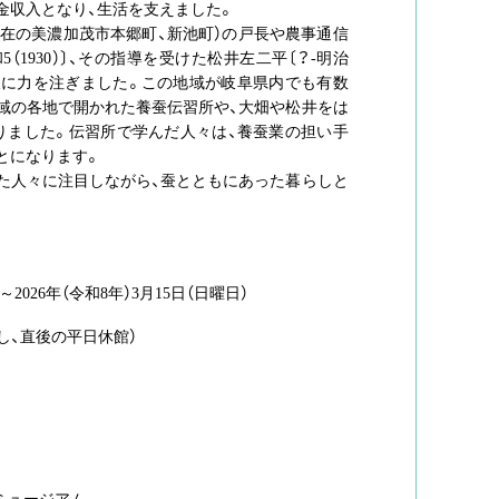
金収入となり、生活を支えました。
在の美濃加茂市本郷町、新池町）の戸長や農事通信
5（1930）〕、その指導を受けた松井左二平〔？-明治
の普及に力を注ぎました。この地域が岐阜県内でも有数
市域の各地で開かれた養蚕伝習所や、大畑や松井をは
りました。伝習所で学んだ人々は、養蚕業の担い手
とになります。
た人々に注目しながら、蚕とともにあった暮らしと
)～2026年（令和8年）3月15日（日曜日）
し、直後の平日休館）
ミュージアム