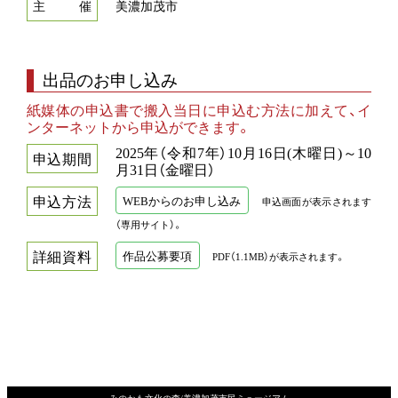
主
催
美濃加茂市
出品のお申し込み
紙媒体の申込書で搬入当日に申込む方法に加えて、イ
ンターネットから申込ができます。
2025年（令和7年）10月16日(木曜日)～10
申
込
期
間
月31日（金曜日）
申
込
方
法
WEBからのお申し込み
申込画面が表示されます
（専用サイト）。
詳
細
資
料
作品公募要項
PDF（1.1MB）が表示されます。
みのかも文化の森/美濃加茂市民ミュージアム