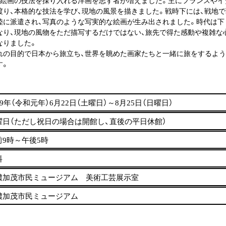
絵画の技法を採り入れる洋画を志す者が増えました。主にフランスやイ
渡り、本格的な技法を学び、現地の風景を描きました。戦時下には、戦地
陸に派遣され、写真のような写実的な絵画が生み出されました。時代は下
なり、現地の風物をただ描写するだけではない、旅先で得た感動や複雑な
なりました。
の目的で日本から旅立ち、世界を眺めた画家たちと一緒に旅をするよう
す。
19年（令和元年）6月22日（土曜日）～8月25日（日曜日）
曜日（ただし祝日の場合は開館し、直後の平日休館）
前9時～午後5時
料
濃加茂市民ミュージアム 美術工芸展示室
濃加茂市民ミュージアム