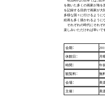
明治時代の日本では、西洋
を抱いた多くの画家が海を
を記録する目的で画家が大
多様な国々に行けるように
絵画も多く描かれるように
それぞれの時代にそれぞれ
楽しみいただければ幸いで
会期：
20
休館日：
月
時間：
午
観覧料：
無
会場：
美
主催：
美