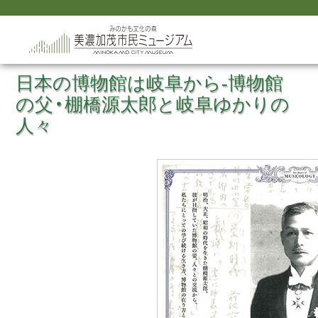
日本の博物館は岐阜から‐博物館
の父・棚橋源太郎と岐阜ゆかりの
人々