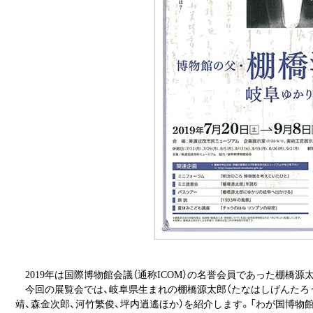
2019年は国際博物館会議（通称ICOM）の名誉会員であった棚橋源
今回の展覧会では、岐阜県生まれの棚橋源太郎（たなはしげんたろう/18
靖、森金次郎、河竹繁俊、坪内逍遙ほか）を紹介します。「わが国博物