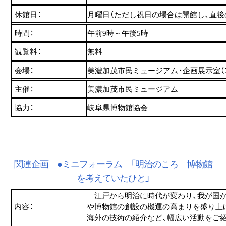
休館日：
月曜日（ただし祝日の場合は開館し、直後
時間：
午前9時～午後5時
観覧料：
無料
会場：
美濃加茂市民ミュージアム・企画展示室（7/20-
主催：
美濃加茂市民ミュージアム
協力：
岐阜県博物館協会
関連企画 ●ミニフォーラム 「明治のころ 博物館
を考えていたひと」
江戸から明治に時代が変わり、我が国が
内容：
や博物館の創設の機運の高まりを盛り上
海外の技術の紹介など、幅広い活動をご