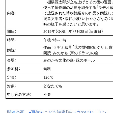
棚橋源太郎が立ち上げとその後の運営に
使って博物館の活動を紹介する「ラヂオ
内容：
で放送された博物館紹介の作品を朗読し
児童文学者・巌谷小波（いわやさざなみ：18
時の様子を感じたいと思います。
期日：
2019年（令和元年）7月28日（日曜日）
時間：
午後2時～3時
作品：ラヂオ風景「花の博物館めぐり」、
朗読：
朗読：みのかも「声のドラマ」の会
会場：
みのかも文化の森・緑のホール
参加料：
無料
定員：
120名
対象：
どなたでも
申し込み方法：
不要
関連企画 ●夏休みこども講座「チョウのはね リン