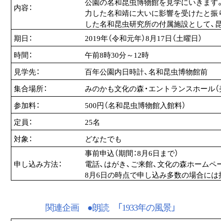
公園の名和昆虫博物館を見学にいきます
内容：
力した名和靖に大いに影響を受けたと振
した名和昆虫研究所の付属施設として、
期日：
2019年（令和元年）8月17日（土曜日）
時間：
午前8時30分～12時
見学先：
百年公園内日時計、名和昆虫博物館前
集合場所：
みのかも文化の森・エントランスホール（
参加料：
500円（名和昆虫博物館入館料）
定員：
25名
対象：
どなたでも
事前申込（期間：8月6日まで）
申し込み方法：
電話、はがき、ご来館、文化の森ホームペ
8月6日の時点で申し込み多数の場合には
関連企画 ●朗読 「1933年の風景」