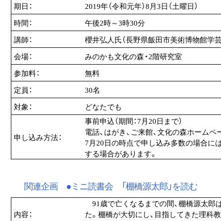
期日：
2019年（令和元年）8月3日（土曜日）
時間：
午後2時～3時30分
講師：
櫻井弘人氏（長野県飯田市美術博物館学芸
会場：
みのかも文化の森・2階研究室
参加料：
無料
定員：
30名
対象：
どなたでも
事前申込（期間：7月20日まで）
電話、はがき、ご来館、文化の森ホームペ
申し込み方法：
7月20日の時点で申し込み多数の場合に
する場合があります。
関連企画 ●ミニ読書会 「棚橋源太郎」を読む
91歳で亡くなるまでの間、棚橋源太郎は
内容：
た。棚橋が大切にし、目指してきた理科