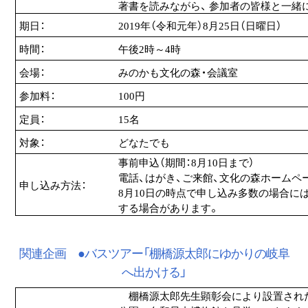
著書を読みながら、 参加者の皆様と一緒
期日：
2019年（令和元年）8月25日（日曜日）
時間：
午後2時～4時
会場：
みのかも文化の森・会議室
参加料：
100円
定員：
15名
対象：
どなたでも
事前申込（期間：8月10日まで）
電話、はがき、ご来館、文化の森ホームペ
申し込み方法：
8月10日の時点で申し込み多数の場合に
する場合があります。
関連企画 ●バスツアー「棚橋源太郎にゆかりの岐阜
へ出かける」
棚橋源太郎先生顕彰会により設置された「