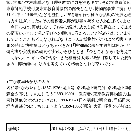
後、附属小学校訓導となり理科教育に力を注ぎます。その後東京師範学
東京師範学校付属東京教育博物館の館長となり、博物館事業に携わり
（1942年～1946年）などを歴任し、博物館が行う様々な活動の実践
も力を注ぎました。その棚橋源太郎が影響を与えた人物は多く、ま
今日、人は、何歳になっても学び続け、成長し続ける存在として捉え
の幅広い、そして深い学びへの願いに応えることが求められています
していくことも考えなければなりません。博物館がこれまで役割とさ
まの時代、博物館はどうあるべきか」「博物館の果たす役割は何か」
研究者や実践者の研究や実践からひもとき、「今とこれから」を考え
明治、大正、昭和の時代を生きた棚橋源太郎。彼が目指していた博
き方、 博物館の在り方を考えていく機会となれば幸いです。
●主な岐阜ゆかりの人々
名和靖（なわやすし/1857-1926）昆虫翁、名和昆虫研究所、名和昆虫
森金次郎（もりきんじろう/1880-1980） 教育者、東京教育博物館（
河竹繁俊（かわたけしげとし/1889-1967）日本演劇史研究者、早稲
坪内逍遙（つぼうちしょうよう/1859-1935）明治・大正・昭和の3時
会期：
2019年（令和元年）7月20日（土曜日）～9