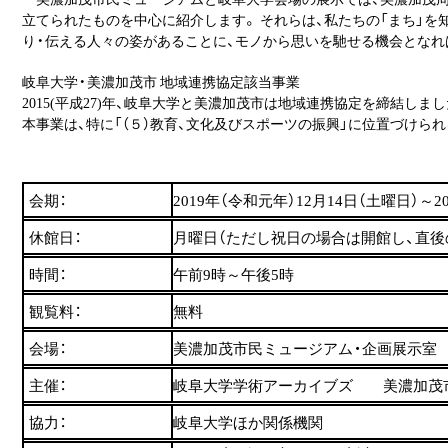
立てられたものを中心に紹介します。 それらは、私たちの「まち」を
り・伝える人々の姿があることに、モノから思いを馳せる機会となれ
岐阜大学・美濃加茂市 地域連携協定該当事業
2015(平成27)年、岐阜大学と美濃加茂市は地域連携協定を締結し
本事業は、特に「（５）教育、文化及びスポーツの振興」に位置づけら
会期：
2019年（令和元年）12月14日（土曜日）～2
休館日：
月曜日（ただし祝日の場合は開館し、直後の
時間：
午前9時～午後5時
観覧料：
無料
会場：
美濃加茂市民ミュージアム・企画展示室
主催：
岐阜大学学術アーカイブズ 美濃加茂
協力：
岐阜大学ほか関係機関