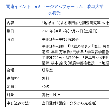
関連イベント ●ミュージアムフォーラム 岐阜大学
の授業
内容：
「地域」に関する専門的な調査研究等の、
期日：
2020年（令和2年）2月22日（土曜日）
時間：
午後1時～午後3時20分
午後1時～2時 「地域の歴史と「郷土」教育
講師：早川 万年 氏（元岐阜大学教育学部
午後2時20分～3時20分 「岐阜県×地
講師：橋本 操 氏（教育学部准教授 ＊地理
会場：
研修室
参加料：
無料
定員：
40名
対象：
高校生以上
申し込み方法：
当日受付（開始30分前から先着順）