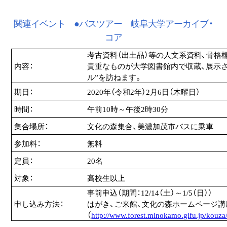
関連イベント ●バスツアー 岐阜大学アーカイブ・
コア
考古資料（出土品）等の人文系資料、骨格
内容：
貴重なものが大学図書館内で収蔵、展示され
ル”を訪ねます。
期日：
2020年（令和2年）2月6日（木曜日）
時間：
午前10時～午後2時30分
集合場所：
文化の森集合、美濃加茂市バスに乗車
参加料：
無料
定員：
20名
対象：
高校生以上
事前申込（期間：12/14（土）～1/5（日））
申し込み方法：
はがき、ご来館、文化の森ホームページ
（
http://www.forest.minokamo.gifu.jp/kouza