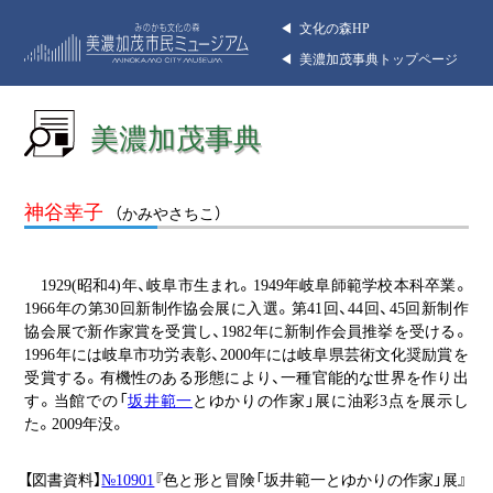
◀︎ 文化の森HP
◀︎ 美濃加茂事典トップページ
美濃加茂事典
神谷幸子
（かみやさちこ）
1929(昭和4)年、岐阜市生まれ。1949年岐阜師範学校本科卒業。
1966年の第30回新制作協会展に入選。第41回、44回、45回新制作
協会展で新作家賞を受賞し、1982年に新制作会員推挙を受ける。
1996年には岐阜市功労表彰、2000年には岐阜県芸術文化奨励賞を
受賞する。有機性のある形態により、一種官能的な世界を作り出
す。当館での「
坂井範一
とゆかりの作家」展に油彩3点を展示し
た。2009年没。
【図書資料】
№10901
『色と形と冒険「坂井範一とゆかりの作家」展』