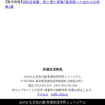
【展示情報】
2002企画展 色と形と冒険「坂井範一とゆかりの作
家」展
美濃加茂事典
みのかも文化の森/美濃加茂市民ミュージアム
〒505-0004 岐阜県美濃加茂市蜂屋町上蜂屋3299-1
電話：0574-28-1110 FAX：0574-28-1104
本ウェブサイト上の文章・画像等の無断使用・転載を禁止します。
アクセス
お問い合わせ
みのかも文化の森/美濃加茂市民ミュージアム