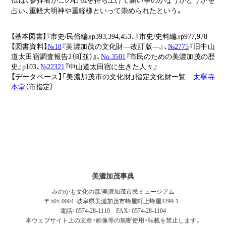
占い、重軽大明神や重軽様といって崇められたという。
【基本図書】『市史/民俗編』p393,394,453、『市史/史料編』p977,978
【図書資料】
№18
『美濃加茂の文化財―改訂版―』、
№2775
『旧中山
道太田宿調査報告2（町並）』、
No.3501
『市民のための美濃加茂の歴
史』p103、
№22321
『中山道太田宿に生きた人々』
【データベース】「美濃加茂市の文化財」指定文化財一覧
太寧寺
本堂
（市指定）
美濃加茂事典
みのかも文化の森/美濃加茂市民ミュージアム
〒505-0004 岐阜県美濃加茂市蜂屋町上蜂屋3299-1
電話：0574-28-1110 FAX：0574-28-1104
本ウェブサイト上の文章・画像等の無断使用・転載を禁止します。