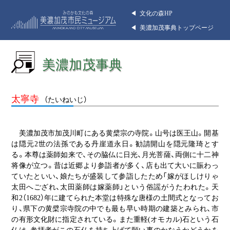
◀︎ 文化の森HP
◀︎ 美濃加茂事典トップページ
美濃加茂事典
太寧寺
（たいねいじ）
美濃加茂市加茂川町にある黄檗宗の寺院。山号は医王山。開基
は隠元2世の法孫である丹崖道永日。勧請開山を隠元隆琦とす
る。本尊は薬師如来で、その脇仏に日光、月光菩薩、両側に十二神
将像が立つ。昔は近郷より参詣者が多く、店も出て大いに賑わっ
ていたといい、娘たちが盛装して参詣したため「嫁がほしけりゃ
太田へござれ、太田薬師は嫁薬師」という俗謡がうたわれた。天
和2（1682）年に建てられた本堂は特殊な唐様の土間式となってお
り、県下の黄檗宗寺院の中でも最も早い時期の建築とみられ、市
の有形文化財に指定されている。また重軽(オモカル)石という石
仏は、参拝者がこの石仏を持ち上げて願い事のかなうかどうかを