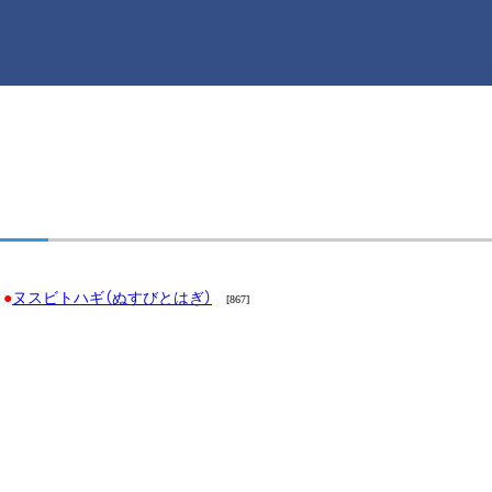
ヌスビトハギ（ぬすびとはぎ）
[867]