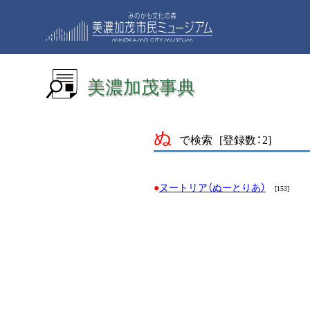
美濃加茂事典
ぬ
で検索
[登録数：2]
ヌートリア（ぬーとりあ）
[153]