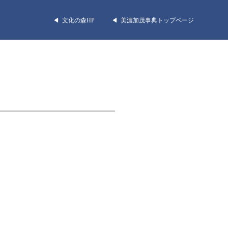
◀︎ 文化の森HP
◀︎ 美濃加茂事典トップページ