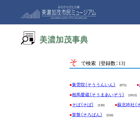
美濃加茂事典
そ
で検索
[登録数：13]
巣雲院（そううんいん）
[975]
相馬愛蔵（そうまあいぞう）
[1013]
そば（そば）
蘇北吟社（
[130]
算盤（そろばん）
[550]