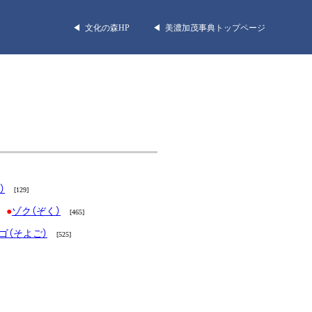
◀︎ 文化の森HP
◀︎ 美濃加茂事典トップページ
）
[129]
ゾク（ぞく）
[465]
ゴ（そよご）
[525]