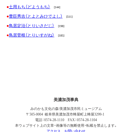
土用もち（どようもち）
[144]
豊臣秀吉（とよとみひでよし）
[511]
鳥居定治（とりいさだじ）
[198]
鳥居菅根（とりいすがね）
[185]
美濃加茂事典
みのかも文化の森/美濃加茂市民ミュージアム
〒505-0004 岐阜県美濃加茂市蜂屋町上蜂屋3299-1
電話：0574-28-1110 FAX：0574-28-1104
本ウェブサイト上の文章・画像等の無断使用・転載を禁止します。
アクセス
お問い合わせ