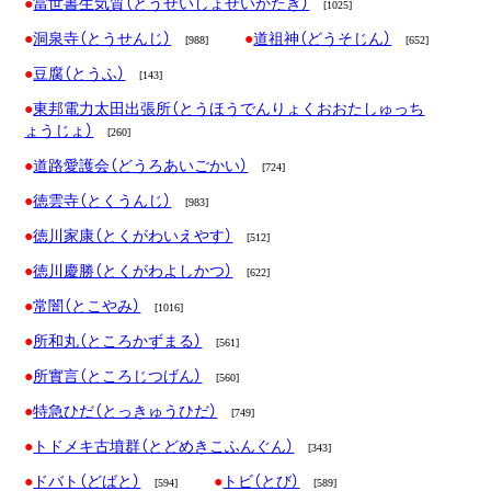
當世書生気質（とうせいしょせいかたぎ）
[1025]
洞泉寺（とうせんじ）
道祖神（どうそじん）
[988]
[652]
豆腐（とうふ）
[143]
東邦電力太田出張所（とうほうでんりょくおおたしゅっち
ょうじょ）
[260]
道路愛護会（どうろあいごかい）
[724]
徳雲寺（とくうんじ）
[983]
徳川家康（とくがわいえやす）
[512]
徳川慶勝（とくがわよしかつ）
[622]
常闇（とこやみ）
[1016]
所和丸（ところかずまる）
[561]
所實言（ところじつげん）
[560]
特急ひだ（とっきゅうひだ）
[749]
トドメキ古墳群（とどめきこふんぐん）
[343]
ドバト（どばと）
トビ（とび）
[594]
[589]