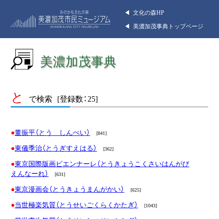
◀︎ 文化の森HP
◀︎ 美濃加茂事典トップページ
美濃加茂事典
と
で検索
[登録数：25]
董振平（とう しんぺい）
[841]
東儀季治（とうぎすえはる）
[362]
東京国際版画ビエンナーレ（とうきょうこくさいはんがび
えんなーれ）
[631]
東京漫画会（とうきょうまんがかい）
[625]
当世極楽気質（とうせいごくらくかたぎ）
[1043]