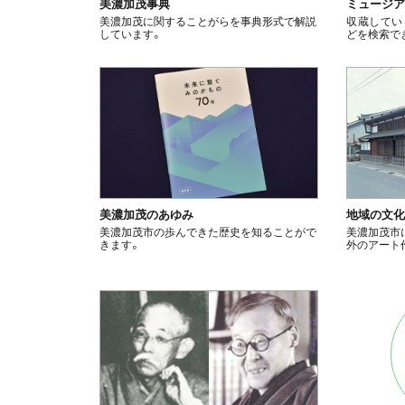
美濃加茂事典
ミュージア
美濃加茂に関することがらを事典形式で解説
収蔵してい
しています。
どを検索で
美濃加茂のあゆみ
地域の文
美濃加茂市の歩んできた歴史を知ることがで
美濃加茂市
きます。
外のアート