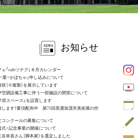
お知らせ
「cafeツナグ」８月カレンダー
・栗・かぼちゃ」申し込みについて
状（※複製）を展示しています
よび空調設備工事に伴う一部施設の閉室について
学習スペース」を設置します
します！要項配布中 第71回美濃加茂市美術展の作
文コンクールの募集について
賞式・記念事業の開催について
三谷幸喜さん（脚本家）を選定しました