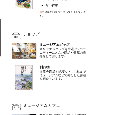
年中行事
ン
※
各講座の紹介ページへリンクしていま
す。
ショップ
ミュージアムグッズ
オリジナルグッズを中心に、バラ
エティーにとんだ商品や書籍の販
売をしております。
か
刊行物
を
展覧会図録や紀要など、これまで
ミュージアムなどで発行した書籍
を紹介ています。
ミュージアムカフェ
芝生広場が望める心地よく開放的