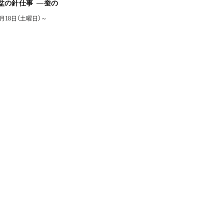
盆の針仕事 ―蚕の
7月18日（土曜日）～