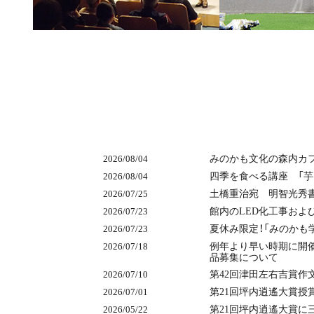
みのかも文化の森内カフェ
2026/08/04
四季を食べる講座 「芋
2026/08/04
土橋重治宛 明智光秀書
2026/07/25
館内のLED化工事お
2026/07/23
夏休み限定！「みのかも
2026/07/23
例年より早い時期に開催
2026/07/18
品募集について
第42回津田左右吉賞作
2026/07/10
第21回坪内逍遙大賞授
2026/07/01
第21回坪内逍遙大賞に
2026/05/22